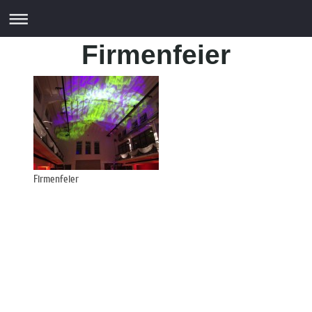
Firmenfeier
Setzen sie sich vor
der
Feier
mit dem Dj
telefonisch in
Verbindung, um den
genauen Ablauf nach
Ihren Wünschen zu
Firmenfeier
besprechen z.B.
welche
Musikrichtung
Sie wünschen oder in
welchem Umfang Sie die
Moderation
haben
wollen.
Das Jahr ist geschafft und alles ist gut gelaufen. Die Angestellten sind
zufrieden, ja dann steht der
Firmenfeier
nichts mehr im Wege.
Damit Ihre Firma ins
richtige Licht
gerückt wird, dafür sind wir da.
Outdoor oder Indoor
ausleuchten
des Firmengeländes oder des