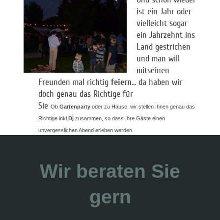
ist ein Jahr oder
vielleicht sogar
ein Jahrzehnt ins
Land gestrichen
und man will
mitseinen
Freunden mal richtig
feiern
... da haben wir
doch genau das Richtige für
Sie
Ob
Gartenparty
oder zu Hause, wir stellen Ihnen genau das
Richtige inkl.
Dj
zusammen, so dass Ihre Gäste einen
unvergesslichen Abend erleben werden.
Wir beraten Sie
gern