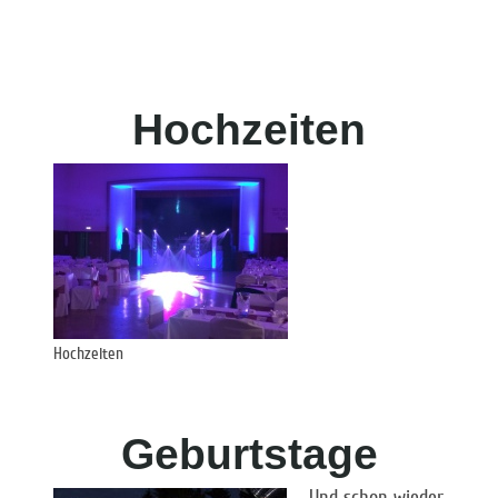
Inventars.
Ob
Moderation
oder
Tanzabend
unsere
Dj´s
werden Sie den
Abend durch das Programm begleiten.
Hochzeiten
Ihre
Hochzeit
ist
der wichtigste
Tag ihres Lebens,
jetzt noch das
Hochzeiten
richtige
Licht
,
sowie das richtige Lied, dann kann schon fast
nichts mehr passieren.
Geburtstage
Und schon wieder