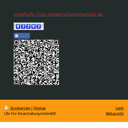
info@life-fire-veranstaltungstechnik.de
Teilen
Druckversion
|
Sitemap
Login
Life Fire Veranstaltungstechnik©
Webansicht